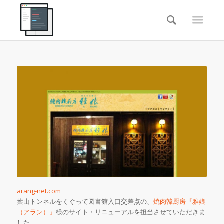
arang-net.com
葉山トンネルをくぐって図書館入口交差点の、
焼肉韓厨房『雅娘
（アラン）』
様のサイト・リニューアルを担当させていただきま
した。